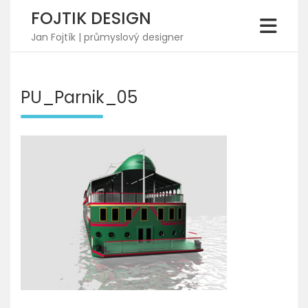
Skip
FOJTIK DESIGN
to
content
Jan Fojtík | průmyslový designer
PU_Parnik_05