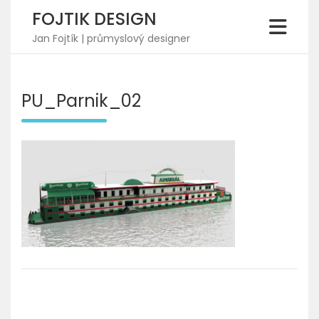
Skip
FOJTIK DESIGN
to
content
Jan Fojtík | průmyslový designer
PU_Parnik_02