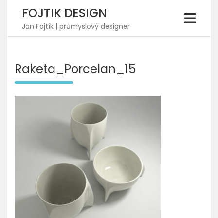
Skip
FOJTIK DESIGN
to
content
Jan Fojtík | průmyslový designer
Raketa_Porcelan_15